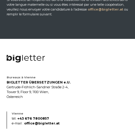
votre langue maternelle ou si vous êtes intéressé par une telle coopération,
veuillez nous envoyer votre candidature à l’adresse
office@bigletter.at
ou
remplir le formulaire suivant.
Bureaux à Vienne
BIGLETTER ÜBERSETZUNGEN e.U.
Gertrude-Fröhlich-Sandner Straße 2-4,
Tower 9, Floor 9, 1100 Wien,
Österreich
Vienne
tél.
+43 676 7800857
e-mail :
office@bigletter.at