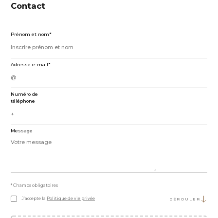
Contact
Prénom et nom*
Adresse e-mail*
Numéro de
téléphone
Message
* Champs obligatoires
J’accepte la
Politique de vie privée
DÉROULER
BIGLETTER ÜBERSETZUNGEN e.U., dont le siège est à Vienne, Gertrude-Fröhlich-Sandner
Straße 2-4, est le responsable du traitement des données à caractère personnel qui vous